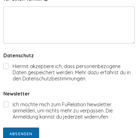
s
l
e
t
t
e
r
M
a
Datenschutz
l
🙂
Hiermit akzeptiere ich, dass personenbezogene
Daten gespeichert werden. Mehr dazu erfährst du in
den Datenschutzbestimmungen.
Newsletter
Ich möchte mich zum FuRelation Newsletter
anmelden, um nichts mehr zu verpassen. Die
Anmeldung kannst du jederzeit widerrufen.
ABSENDEN