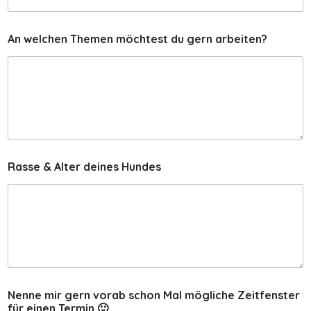
An welchen Themen möchtest du gern arbeiten?
Rasse & Alter deines Hundes
N
Nenne mir gern vorab schon Mal mögliche Zeitfenster
e
für einen Termin 🙂
w